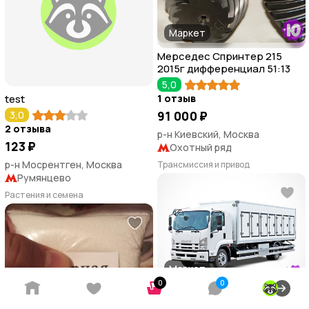
Маркет
Мерседес Спринтер 215
2015г дифференциал 51:13
5,0
test
1 отзыв
3,0
91 000 ₽
2 отзыва
р-н Киевский, Москва
123 ₽
Охотный ряд
р-н Мосрентген, Москва
Трансмиссия и привод
Румянцево
Растения и семена
Маркет
0
0
Продажа грузовой техники
5,0